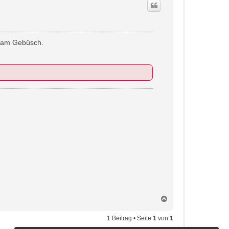
z am Gebüsch.
N
a
c
1 Beitrag • Seite
1
von
1
h