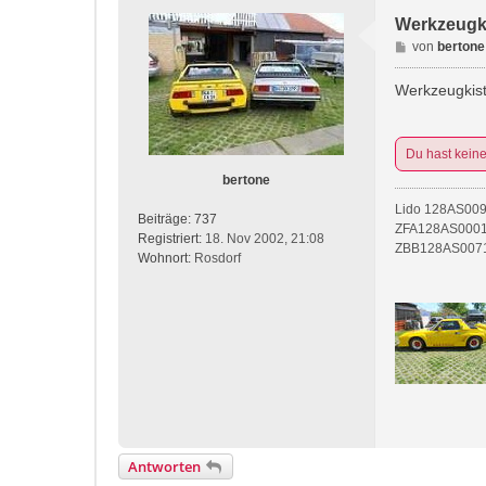
Werkzeugki
B
von
bertone
e
i
Werkzeugkist
t
r
a
Du hast kein
g
bertone
Lido 128AS00
Beiträge:
737
ZFA128AS0001
Registriert:
18. Nov 2002, 21:08
ZBB128AS0071
Wohnort:
Rosdorf
Antworten