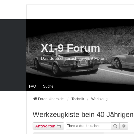
X1-9 Forum
Das deutschsprachige X1/9 Forum
FAQ
Suche
Foren-Übersicht
Technik
Werkzeug
Werkzeugkiste bein 40 Jährigen
Suche
Erwe
Antworten