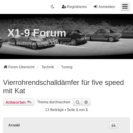
Registrieren
Anmelden
X1-9 Forum
Das deutschsprachige X1/9 Forum
Foren-Übersicht
Technik
Tuning
Vierrohrendschalldämfer für five speed
mit Kat
Suche
Erweiterte Suche
Antworten
13 Beiträge • Seite
1
von
1
Arnold