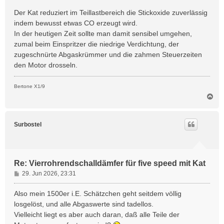
g
Der Kat reduziert im Teillastbereich die Stickoxide zuverlässig
indem bewusst etwas CO erzeugt wird.
In der heutigen Zeit sollte man damit sensibel umgehen,
zumal beim Einspritzer die niedrige Verdichtung, der
zugeschnürte Abgaskrümmer und die zahmen Steuerzeiten
den Motor drosseln.
Bertone X1/9
N
a
c
h
Surbostel
o
b
e
n
Re: Vierrohrendschalldämfer für five speed mit Kat
B
29. Jun 2026, 23:31
e
i
Also mein 1500er i.E. Schätzchen geht seitdem völlig
t
losgelöst, und alle Abgaswerte sind tadellos.
r
Vielleicht liegt es aber auch daran, daß alle Teile der
a