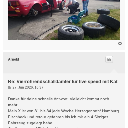
N
a
c
h
Arnold
o
b
e
n
Re: Vierrohrendschalldämfer für five speed mit Kat
B
27. Jun 2026, 16:37
e
i
Danke für deine schnelle Antwort. Vielleicht kommt noch
t
mehr.
r
Mein X ist von 81 bis 84 jede Woche Herzogenrath/ Hamburg
a
Fischbeck und retour gefahren bis ich mir ein 4 Sitziges
g
Fahrzeug zugelegt habe.