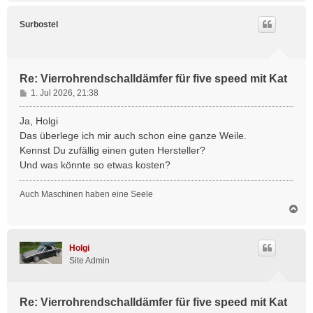
c
h
Surbostel
o
b
e
n
Re: Vierrohrendschalldämfer für five speed mit Kat
B
1. Jul 2026, 21:38
e
i
Ja, Holgi
t
Das überlege ich mir auch schon eine ganze Weile.
r
Kennst Du zufällig einen guten Hersteller?
a
Und was könnte so etwas kosten?
g
Auch Maschinen haben eine Seele
N
a
c
h
Holgi
o
Site Admin
b
e
n
Re: Vierrohrendschalldämfer für five speed mit Kat