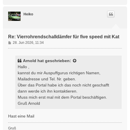
a
c
h
Heiko
o
b
e
n
Re: Vierrohrendschalldämfer für five speed mit Kat
B
28. Jun 2026, 11:34
e
i
t
Arnold
hat geschrieben:
r
Hallo ,
a
kannst du mir Auspuffgurus richtigen Namen,
g
Mailadresse und Tel. Nr. geben.
Über das Portal habe ich das noch nicht geschafft
dann werde ich ihn kontaktieren.
Muss mich erst mal mit dem Portal beschäftigen.
Gruß Arnold
Hast eine Mail
Gruß