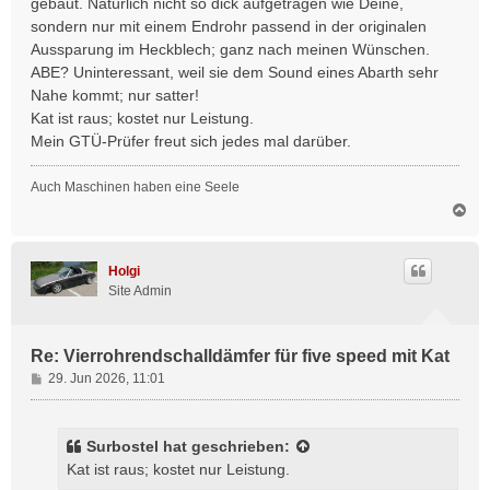
gebaut. Natürlich nicht so dick aufgetragen wie Deine,
r
sondern nur mit einem Endrohr passend in der originalen
a
Aussparung im Heckblech; ganz nach meinen Wünschen.
g
ABE? Uninteressant, weil sie dem Sound eines Abarth sehr
Nahe kommt; nur satter!
Kat ist raus; kostet nur Leistung.
Mein GTÜ-Prüfer freut sich jedes mal darüber.
Auch Maschinen haben eine Seele
N
a
c
h
Holgi
o
Site Admin
b
e
n
Re: Vierrohrendschalldämfer für five speed mit Kat
B
29. Jun 2026, 11:01
e
i
t
Surbostel
hat geschrieben:
r
Kat ist raus; kostet nur Leistung.
a