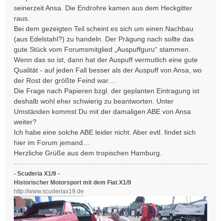
seinerzeit Ansa. Die Endrohre kamen aus dem Heckgitter
raus.
Bei dem gezeigten Teil scheint es sich um einen Nachbau
(aus Edelstahl?) zu handeln. Der Prägung nach sollte das
gute Stück vom Forumsmitglied „Auspuffguru“ stammen.
Wenn das so ist, dann hat der Auspuff vermutlich eine gute
Qualität - auf jeden Fall besser als der Auspuff von Ansa, wo
der Rost der größte Feind war…
Die Frage nach Papieren bzgl. der geplanten Eintragung ist
deshalb wohl eher schwierig zu beantworten. Unter
Umständen kommst Du mit der damaligen ABE von Ansa
weiter?
Ich habe eine solche ABE leider nicht. Aber evtl. findet sich
hier im Forum jemand…
Herzliche Grüße aus dem tropischen Hamburg.
- Scuderia X1/9 -
Historischer Motorsport mit dem Fiat X1/9
http://www.scuderiax19.de