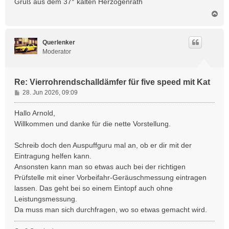
Gruß aus dem 37° kalten Herzogenrath
N
a
c
h
Querlenker
o
Moderator
b
e
n
Re: Vierrohrendschalldämfer für five speed mit Kat
B
28. Jun 2026, 09:09
e
i
Hallo Arnold,
t
Willkommen und danke für die nette Vorstellung.
r
a
Schreib doch den Auspuffguru mal an, ob er dir mit der
g
Eintragung helfen kann.
Ansonsten kann man so etwas auch bei der richtigen
Prüfstelle mit einer Vorbeifahr-Geräuschmessung eintragen
lassen. Das geht bei so einem Eintopf auch ohne
Leistungsmessung.
Da muss man sich durchfragen, wo so etwas gemacht wird.