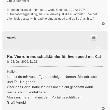
Gruß Querlenker
Emerson Fittipaldi - Formula 1 World Champion 1972-1974 :
"...I'm not exaggerating, the X1/9 drives just like a Formula 1. I've not
often tested a car with road holding as good and as 'true' as this..."
N
a
c
h
Arnold
o
b
e
n
Re: Vierrohrendschalldämfer für five speed mit Kat
B
28. Jun 2026, 11:02
e
i
Hallo ,
t
kannst du mir Auspuffgurus richtigen Namen, Mailadresse
r
und Tel. Nr. geben.
a
Über das Portal habe ich das noch nicht geschafft dann
g
werde ich ihn kontaktieren.
Muss mich erst mal mit dem Portal beschäftigen.
Gruß Arnold
N