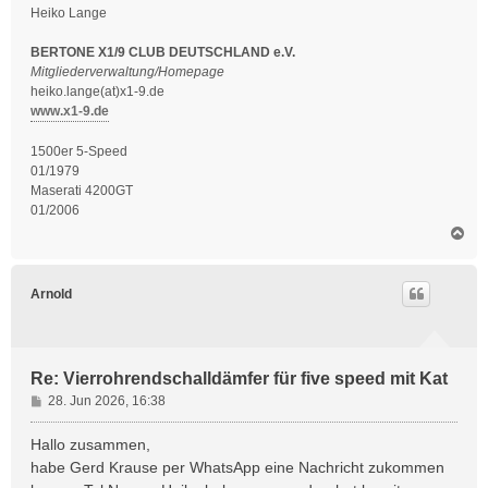
Heiko Lange
BERTONE X1/9 CLUB DEUTSCHLAND e.V.
Mitgliederverwaltung/Homepage
heiko.lange(at)x1-9.de
www.x1-9.de
1500er 5-Speed
01/1979
Maserati 4200GT
01/2006
N
a
c
h
Arnold
o
b
e
n
Re: Vierrohrendschalldämfer für five speed mit Kat
B
28. Jun 2026, 16:38
e
i
Hallo zusammen,
t
habe Gerd Krause per WhatsApp eine Nachricht zukommen
r