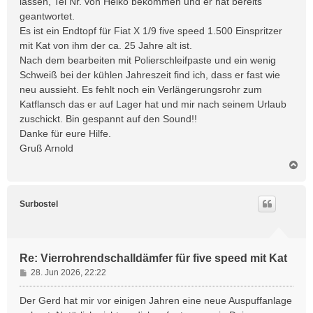
lassen, Tel Nr. von Heiko bekommen und er hat bereits
a
geantwortet.
g
Es ist ein Endtopf für Fiat X 1/9 five speed 1.500 Einspritzer
mit Kat von ihm der ca. 25 Jahre alt ist.
Nach dem bearbeiten mit Polierschleifpaste und ein wenig
Schweiß bei der kühlen Jahreszeit find ich, dass er fast wie
neu aussieht. Es fehlt noch ein Verlängerungsrohr zum
Katflansch das er auf Lager hat und mir nach seinem Urlaub
zuschickt. Bin gespannt auf den Sound!!
Danke für eure Hilfe.
Gruß Arnold
N
a
c
h
Surbostel
o
b
e
n
Re: Vierrohrendschalldämfer für five speed mit Kat
B
28. Jun 2026, 22:22
e
i
Der Gerd hat mir vor einigen Jahren eine neue Auspuffanlage
t