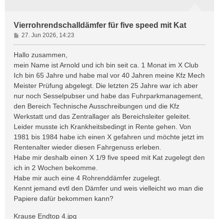
Vierrohrendschalldämfer für five speed mit Kat
B
27. Jun 2026, 14:23
e
i
Hallo zusammen,
t
mein Name ist Arnold und ich bin seit ca. 1 Monat im X Club
r
Ich bin 65 Jahre und habe mal vor 40 Jahren meine Kfz Mech
a
Meister Prüfung abgelegt. Die letzten 25 Jahre war ich aber
g
nur noch Sesselpubser und habe das Fuhrparkmanagement,
den Bereich Technische Ausschreibungen und die Kfz
Werkstatt und das Zentrallager als Bereichsleiter geleitet.
Leider musste ich Krankheitsbedingt in Rente gehen. Von
1981 bis 1984 habe ich einen X gefahren und möchte jetzt im
Rentenalter wieder diesen Fahrgenuss erleben.
Habe mir deshalb einen X 1/9 five speed mit Kat zugelegt den
ich in 2 Wochen bekomme.
Habe mir auch eine 4 Rohrenddämfer zugelegt.
Kennt jemand evtl den Dämfer und weis vielleicht wo man die
Papiere dafür bekommen kann?
Krause Endtop 4.jpg