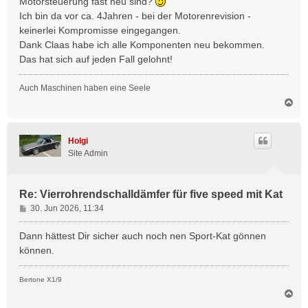
Motorsteuerung fast neu sind?
g
Ich bin da vor ca. 4Jahren - bei der Motorenrevision -
keinerlei Kompromisse eingegangen.
Dank Claas habe ich alle Komponenten neu bekommen.
Das hat sich auf jeden Fall gelohnt!
Auch Maschinen haben eine Seele
N
a
c
h
Holgi
o
Site Admin
b
e
n
Re: Vierrohrendschalldämfer für five speed mit Kat
B
30. Jun 2026, 11:34
e
i
Dann hättest Dir sicher auch noch nen Sport-Kat gönnen
t
können.
r
a
Bertone X1/9
g
N
a