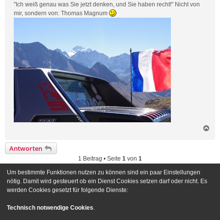
"Ich weiß genau was Sie jetzt denken, und Sie haben recht!" Nicht von
mir, sondern von: Thomas Magnum
N
a
c
Antworten
h
1 Beitrag • Seite
1
von
1
o
b
Um bestimmte Funktionen nutzen zu können sind ein paar Einstellungen
e
Gehe zu
nötig. Damit wird gesteuert ob ein Dienst Cookies setzen darf oder nicht. Es
n
werden Cookies gesetzt für folgende Dienste:
Foren-Übersicht
Kontakt
Technisch notwendige Cookies
.