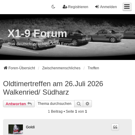
Registrieren
Anmelden
X1-9 Forum
Das deutschsprachige X1/9 Forum
Foren-Übersicht
Zwischenmenschliches
Treffen
Oldtimertreffen am 26.Juli 2026
Walkenried/ Südharz
Suche
Erweiterte Suche
Antworten
1 Beitrag • Seite
1
von
1
Goldi