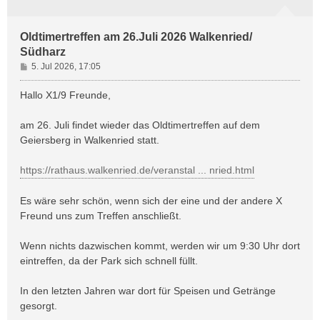
Oldtimertreffen am 26.Juli 2026 Walkenried/
Südharz
B
5. Jul 2026, 17:05
e
i
Hallo X1/9 Freunde,
t
r
am 26. Juli findet wieder das Oldtimertreffen auf dem
a
Geiersberg in Walkenried statt.
g
https://rathaus.walkenried.de/veranstal ... nried.html
Es wäre sehr schön, wenn sich der eine und der andere X
Freund uns zum Treffen anschließt.
Wenn nichts dazwischen kommt, werden wir um 9:30 Uhr dort
eintreffen, da der Park sich schnell füllt.
In den letzten Jahren war dort für Speisen und Getränge
gesorgt.