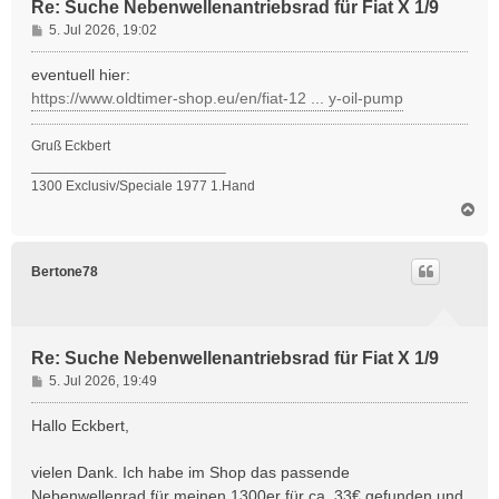
Re: Suche Nebenwellenantriebsrad für Fiat X 1/9
B
5. Jul 2026, 19:02
e
i
eventuell hier:
t
https://www.oldtimer-shop.eu/en/fiat-12 ... y-oil-pump
r
a
Gruß Eckbert
g
_________________________
1300 Exclusiv/Speciale 1977 1.Hand
N
a
c
h
Bertone78
o
b
e
n
Re: Suche Nebenwellenantriebsrad für Fiat X 1/9
B
5. Jul 2026, 19:49
e
i
Hallo Eckbert,
t
r
vielen Dank. Ich habe im Shop das passende
a
Nebenwellenrad für meinen 1300er für ca. 33€ gefunden und