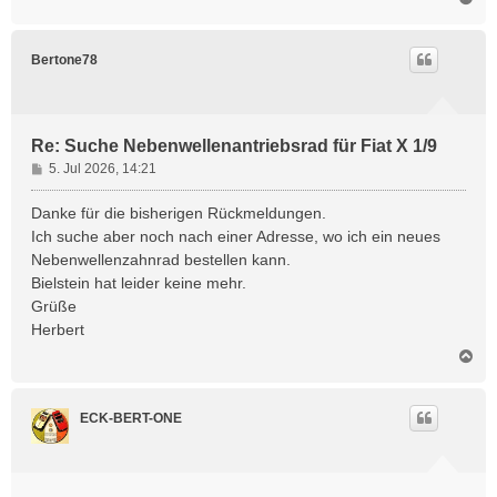
a
c
h
Bertone78
o
b
e
n
Re: Suche Nebenwellenantriebsrad für Fiat X 1/9
B
5. Jul 2026, 14:21
e
i
Danke für die bisherigen Rückmeldungen.
t
Ich suche aber noch nach einer Adresse, wo ich ein neues
r
Nebenwellenzahnrad bestellen kann.
a
Bielstein hat leider keine mehr.
g
Grüße
Herbert
N
a
c
h
ECK-BERT-ONE
o
b
e
n