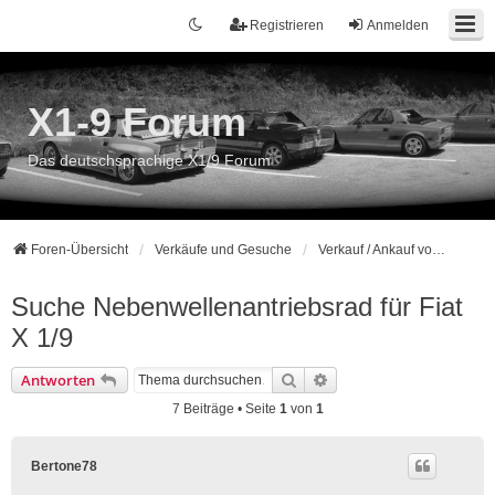
Registrieren
Anmelden
X1-9 Forum
Das deutschsprachige X1/9 Forum
Foren-Übersicht
Verkäufe und Gesuche
Verkauf / Ankauf von Ersatzteilen / Zubehör
Suche Nebenwellenantriebsrad für Fiat
X 1/9
Suche
Erweiterte Suche
Antworten
7 Beiträge • Seite
1
von
1
Bertone78