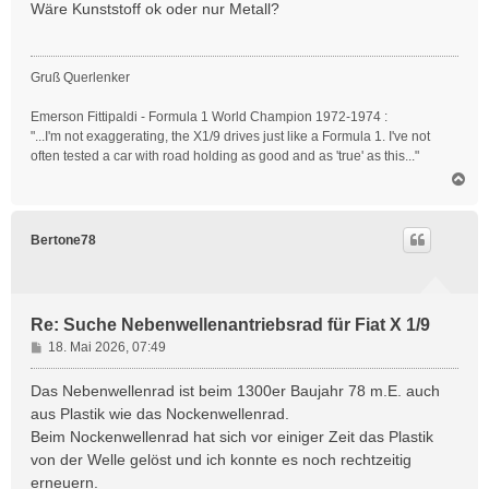
i
Wäre Kunststoff ok oder nur Metall?
t
r
a
Gruß Querlenker
g
Emerson Fittipaldi - Formula 1 World Champion 1972-1974 :
"...I'm not exaggerating, the X1/9 drives just like a Formula 1. I've not
often tested a car with road holding as good and as 'true' as this..."
N
a
c
h
Bertone78
o
b
e
n
Re: Suche Nebenwellenantriebsrad für Fiat X 1/9
B
18. Mai 2026, 07:49
e
i
Das Nebenwellenrad ist beim 1300er Baujahr 78 m.E. auch
t
aus Plastik wie das Nockenwellenrad.
r
Beim Nockenwellenrad hat sich vor einiger Zeit das Plastik
a
von der Welle gelöst und ich konnte es noch rechtzeitig
g
erneuern.