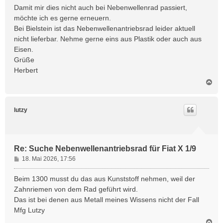
Damit mir dies nicht auch bei Nebenwellenrad passiert,
möchte ich es gerne erneuern.
Bei Bielstein ist das Nebenwellenantriebsrad leider aktuell
nicht lieferbar. Nehme gerne eins aus Plastik oder auch aus
Eisen.
Grüße
Herbert
N
a
c
h
lutzy
o
b
e
n
Re: Suche Nebenwellenantriebsrad für Fiat X 1/9
B
18. Mai 2026, 17:56
e
i
Beim 1300 musst du das aus Kunststoff nehmen, weil der
t
Zahnriemen von dem Rad geführt wird.
r
Das ist bei denen aus Metall meines Wissens nicht der Fall
a
Mfg Lutzy
g
N