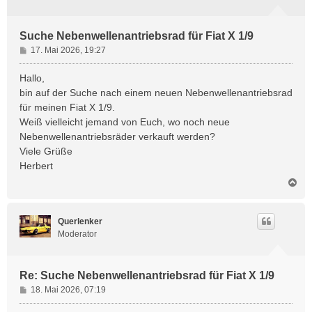
Suche Nebenwellenantriebsrad für Fiat X 1/9
B
17. Mai 2026, 19:27
e
i
Hallo,
t
bin auf der Suche nach einem neuen Nebenwellenantriebsrad
r
für meinen Fiat X 1/9.
a
Weiß vielleicht jemand von Euch, wo noch neue
g
Nebenwellenantriebsräder verkauft werden?
Viele Grüße
Herbert
N
a
c
h
Querlenker
o
Moderator
b
e
n
Re: Suche Nebenwellenantriebsrad für Fiat X 1/9
B
18. Mai 2026, 07:19
e