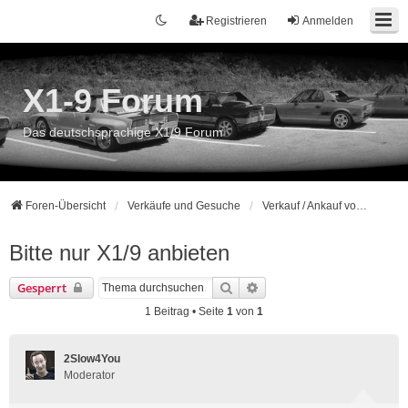
Registrieren
Anmelden
X1-9 Forum
Das deutschsprachige X1/9 Forum
Foren-Übersicht
Verkäufe und Gesuche
Verkauf / Ankauf von Komplettfahrzeugen
Bitte nur X1/9 anbieten
Suche
Erweiterte Suche
Gesperrt
1 Beitrag • Seite
1
von
1
2Slow4You
Moderator