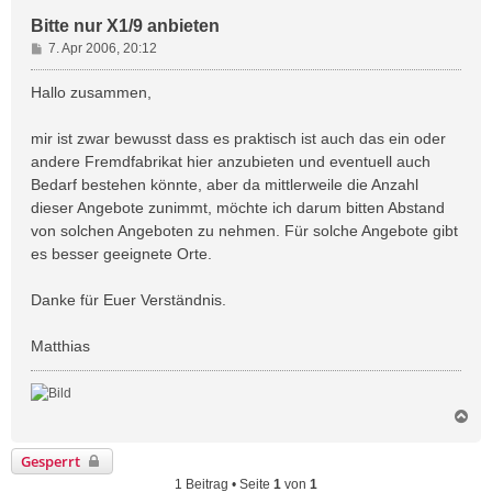
Bitte nur X1/9 anbieten
B
7. Apr 2006, 20:12
e
i
Hallo zusammen,
t
r
mir ist zwar bewusst dass es praktisch ist auch das ein oder
a
andere Fremdfabrikat hier anzubieten und eventuell auch
g
Bedarf bestehen könnte, aber da mittlerweile die Anzahl
dieser Angebote zunimmt, möchte ich darum bitten Abstand
von solchen Angeboten zu nehmen. Für solche Angebote gibt
es besser geeignete Orte.
Danke für Euer Verständnis.
Matthias
N
a
c
Gesperrt
h
1 Beitrag • Seite
1
von
1
o