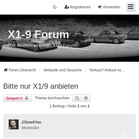
Registrieren
Anmelden
X1-9 Forum
Das deutschsprachige X1/9 Forum
Foren-Übersicht
Verkäufe und Gesuche
Verkauf / Ankauf von Komplettfahrzeugen
Bitte nur X1/9 anbieten
Suche
Erweiterte Suche
Gesperrt
1 Beitrag • Seite
1
von
1
2Slow4You
Moderator