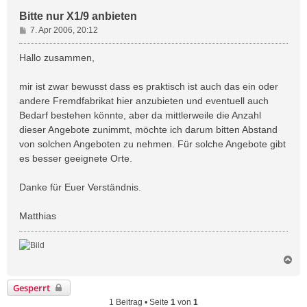
Bitte nur X1/9 anbieten
B
7. Apr 2006, 20:12
e
i
Hallo zusammen,
t
r
mir ist zwar bewusst dass es praktisch ist auch das ein oder
a
andere Fremdfabrikat hier anzubieten und eventuell auch
g
Bedarf bestehen könnte, aber da mittlerweile die Anzahl
dieser Angebote zunimmt, möchte ich darum bitten Abstand
von solchen Angeboten zu nehmen. Für solche Angebote gibt
es besser geeignete Orte.
Danke für Euer Verständnis.
Matthias
N
a
c
Gesperrt
h
1 Beitrag • Seite
1
von
1
o