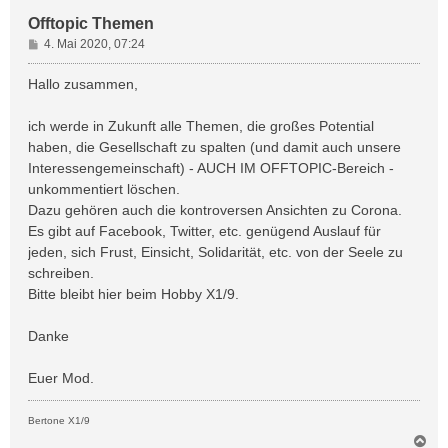
Offtopic Themen
B
4. Mai 2020, 07:24
e
i
Hallo zusammen,
t
r
ich werde in Zukunft alle Themen, die großes Potential
a
haben, die Gesellschaft zu spalten (und damit auch unsere
g
Interessengemeinschaft) - AUCH IM OFFTOPIC-Bereich -
unkommentiert löschen.
Dazu gehören auch die kontroversen Ansichten zu Corona.
Es gibt auf Facebook, Twitter, etc. genügend Auslauf für
jeden, sich Frust, Einsicht, Solidarität, etc. von der Seele zu
schreiben.
Bitte bleibt hier beim Hobby X1/9.
Danke
Euer Mod.
Bertone X1/9
N