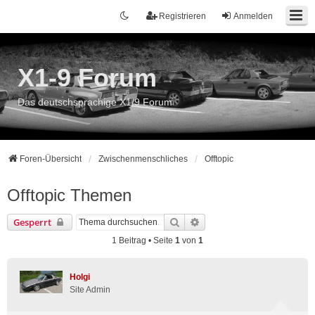
Registrieren
Anmelden
X1-9 Forum
Das deutschsprachige X1/9 Forum
Foren-Übersicht
Zwischenmenschliches
Offtopic
Offtopic Themen
Suche
Erweiterte Suche
Gesperrt
1 Beitrag • Seite
1
von
1
Holgi
Site Admin