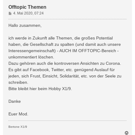
Offtopic Themen
B
4. Mai 2020, 07:24
e
i
Hallo zusammen,
t
r
ich werde in Zukunft alle Themen, die großes Potential
a
haben, die Gesellschaft zu spalten (und damit auch unsere
g
Interessengemeinschaft) - AUCH IM OFFTOPIC-Bereich -
unkommentiert löschen.
Dazu gehören auch die kontroversen Ansichten zu Corona.
Es gibt auf Facebook, Twitter, etc. genügend Auslauf für
jeden, sich Frust, Einsicht, Solidarität, etc. von der Seele zu
schreiben.
Bitte bleibt hier beim Hobby X1/9.
Danke
Euer Mod.
Bertone X1/9
N