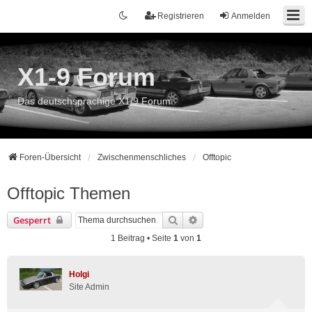
Registrieren
Anmelden
X1-9 Forum
Das deutschsprachige X1/9 Forum
Foren-Übersicht
Zwischenmenschliches
Offtopic
Offtopic Themen
Suche
Erweiterte Suche
Gesperrt
1 Beitrag • Seite
1
von
1
Holgi
Site Admin