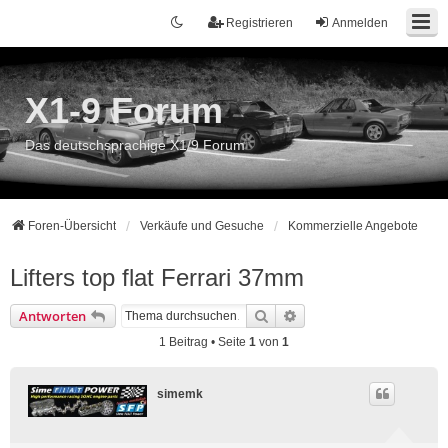
Registrieren
Anmelden
X1-9 Forum
Das deutschsprachige X1/9 Forum
Foren-Übersicht
Verkäufe und Gesuche
Kommerzielle Angebote
Lifters top flat Ferrari 37mm
Suche
Erweiterte Suche
Antworten
1 Beitrag • Seite
1
von
1
simemk