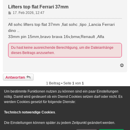
Lifters top flat Ferrari 37mm
B
17. Feb 2026, 12:47
e
i
All sohc lifters top flat 37mm ,fiat sohc ,tipo ,Lancia Ferrari
t
dino ..
r
33mm pin 15mm,bravo brava 16v,bmw,Renault ,Alfa
a
g
Du hast keine ausreichende Berechtigung, um die Dateianhänge
dieses Beitrags anzusehen.
N
a
c
Antworten
h
1 Beitrag • Seite
1
von
1
o
b
Um bestimmte Funktionen nutzen zu können sind ein paar Einstellungen
e
Gehe zu
nötig. Damit wird gesteuert ob ein Dienst Cookies setzen darf oder nicht. Es
n
werden Cookies gesetzt für folgende Dienste:
Foren-Übersicht
Kontakt
Technisch notwendige Cookies
.
Powered by
phpBB
® Forum Software © phpBB Limited
Die Einstellungen können später zu jedem Zeitpunkt geändert werden.
Deutsche Übersetzung durch
phpBB.de