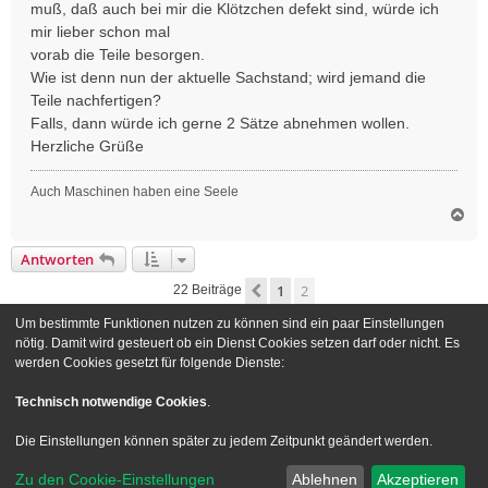
muß, daß auch bei mir die Klötzchen defekt sind, würde ich
mir lieber schon mal
vorab die Teile besorgen.
Wie ist denn nun der aktuelle Sachstand; wird jemand die
Teile nachfertigen?
Falls, dann würde ich gerne 2 Sätze abnehmen wollen.
Herzliche Grüße
Auch Maschinen haben eine Seele
N
a
c
Antworten
h
o
1
2
Vorherige
22 Beiträge
b
e
Um bestimmte Funktionen nutzen zu können sind ein paar Einstellungen
n
Gehe zu
nötig. Damit wird gesteuert ob ein Dienst Cookies setzen darf oder nicht. Es
werden Cookies gesetzt für folgende Dienste:
Foren-Übersicht
Kontakt
Technisch notwendige Cookies
.
Powered by
phpBB
® Forum Software © phpBB Limited
Die Einstellungen können später zu jedem Zeitpunkt geändert werden.
Deutsche Übersetzung durch
phpBB.de
Zu den Cookie-Einstellungen
Ablehnen
Akzeptieren
Style we_universal created by
INVENTEA
|
nextgen