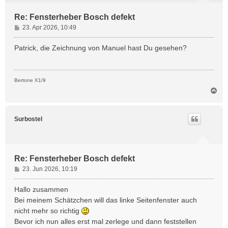
Re: Fensterheber Bosch defekt
B
23. Apr 2026, 10:49
e
i
Patrick, die Zeichnung von Manuel hast Du gesehen?
t
r
a
Bertone X1/9
g
N
a
c
h
Surbostel
o
b
e
n
Re: Fensterheber Bosch defekt
B
23. Jun 2026, 10:19
e
i
Hallo zusammen
t
Bei meinem Schätzchen will das linke Seitenfenster auch
r
nicht mehr so richtig
a
Bevor ich nun alles erst mal zerlege und dann feststellen
g