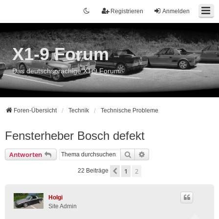
Registrieren
Anmelden
X1-9 Forum
Das deutschsprachige X1/9 Forum
Foren-Übersicht
Technik
Technische Probleme
Fensterheber Bosch defekt
Suche
Erweiterte Suche
Antworten
1
2
Vorherige
22 Beiträge
Holgi
Site Admin