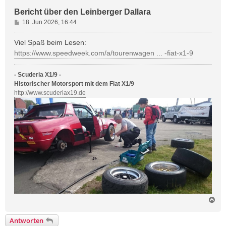
Bericht über den Leinberger Dallara
B
18. Jun 2026, 16:44
e
i
Viel Spaß beim Lesen:
t
https://www.speedweek.com/a/tourenwagen ... -fiat-x1-9
r
a
- Scuderia X1/9 -
g
Historischer Motorsport mit dem Fiat X1/9
http://www.scuderiax19.de
N
a
c
Antworten
h