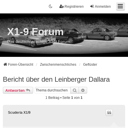
Registrieren
Anmelden
X1-9 Forum
Das deutschsprachige X1/9 Forum
Foren-Übersicht
Zwischenmenschliches
Geflüster
Bericht über den Leinberger Dallara
Suche
Erweiterte Suche
Antworten
1 Beitrag • Seite
1
von
1
Scuderia X1/9