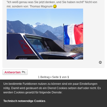
"Ich weiß genau was Sie jetzt denken, und Sie haben recht!" Nicht von
mir, sondern von: Thomas Magnum
N
a
c
Antworten
h
1 Beitrag • Seite
1
von
1
o
b
Um bestimmte Funktionen nutzen zu können sind ein paar Einstellungen
e
Gehe zu
nötig. Damit wird gesteuert ob ein Dienst Cookies setzen darf oder nicht. Es
n
werden Cookies gesetzt für folgende Dienste:
Foren-Übersicht
Kontakt
Technisch notwendige Cookies
.