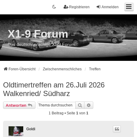
Registrieren
Anmelden
X1-9 Forum
Das deutschsprachige X1/9 Forum
Foren-Übersicht
Zwischenmenschliches
Treffen
Oldtimertreffen am 26.Juli 2026
Walkenried/ Südharz
Suche
Erweiterte Suche
Antworten
1 Beitrag • Seite
1
von
1
Goldi