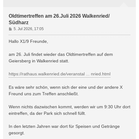
Oldtimertreffen am 26.Juli 2026 Walkenried/
Südharz
B
5. Jul 2026, 17:05
e
i
Hallo X1/9 Freunde,
t
r
am 26. Juli findet wieder das Oldtimertreffen auf dem
a
Geiersberg in Walkenried statt.
g
https://rathaus.walkenried.de/veranstal ... nried.html
Es wäre sehr schön, wenn sich der eine und der andere X
Freund uns zum Treffen anschließt.
Wenn nichts dazwischen kommt, werden wir um 9:30 Uhr dort
eintreffen, da der Park sich schnell füllt.
In den letzten Jahren war dort für Speisen und Getränge
gesorgt.