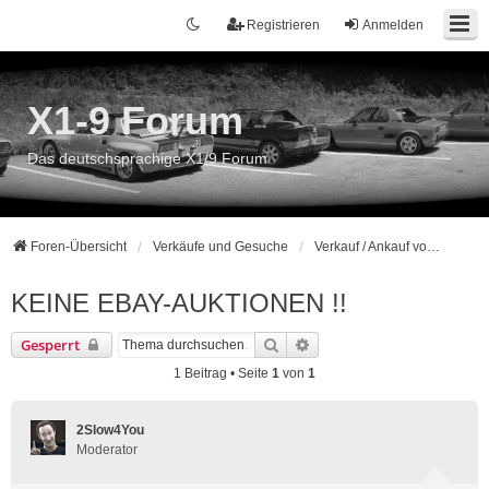
Registrieren
Anmelden
X1-9 Forum
Das deutschsprachige X1/9 Forum
Foren-Übersicht
Verkäufe und Gesuche
Verkauf / Ankauf von Komplettfahrzeugen
KEINE EBAY-AUKTIONEN !!
Suche
Erweiterte Suche
Gesperrt
1 Beitrag • Seite
1
von
1
2Slow4You
Moderator