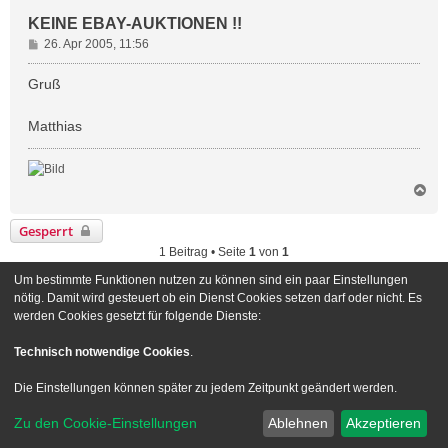
KEINE EBAY-AUKTIONEN !!
B
26. Apr 2005, 11:56
e
i
Gruß
t
r
Matthias
a
g
N
a
c
Gesperrt
h
1 Beitrag • Seite
1
von
1
o
b
Um bestimmte Funktionen nutzen zu können sind ein paar Einstellungen
e
Gehe zu
nötig. Damit wird gesteuert ob ein Dienst Cookies setzen darf oder nicht. Es
n
werden Cookies gesetzt für folgende Dienste:
Foren-Übersicht
Kontakt
Technisch notwendige Cookies
.
Powered by
phpBB
® Forum Software © phpBB Limited
Die Einstellungen können später zu jedem Zeitpunkt geändert werden.
Deutsche Übersetzung durch
phpBB.de
Zu den Cookie-Einstellungen
Ablehnen
Akzeptieren
Style we_universal created by
INVENTEA
|
nextgen
Datenschutz
|
Nutzungsbedingungen