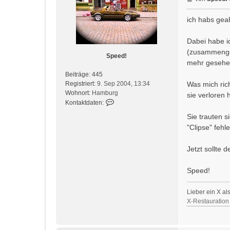
t
e
e
i
ich habs gea
n
t
v
r
Dabei habe ic
o
a
n
(zusammengeb
g
Speed!
D
mehr gesehe
i
Beiträge:
445
e
Registriert:
9. Sep 2004, 13:34
Was mich ric
r
Wohnort:
Hamburg
sie verloren 
k
K
Kontaktdaten:
o
Sie trauten 
n
"Clipse" fehl
t
a
k
Jetzt sollte 
t
d
Speed!
a
t
Lieber ein X als 
e
X-Restauration
n
v
o