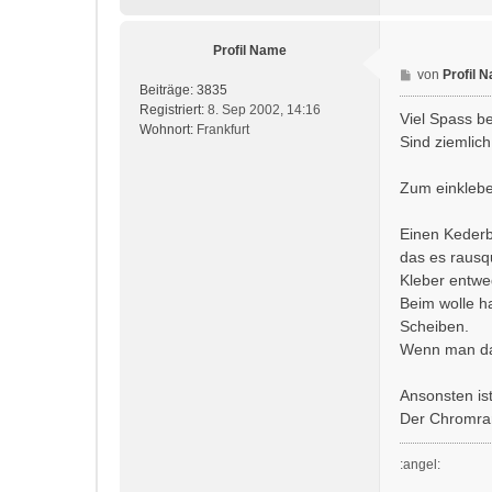
v
o
Profil Name
n
S
B
von
Profil 
Beiträge:
3835
p
e
Registriert:
8. Sep 2002, 14:16
e
i
Viel Spass be
Wohnort:
Frankfurt
e
t
Sind ziemlich 
d
r
!
a
Zum einklebe
g
Einen Kederb
das es rausqu
Kleber entwe
Beim wolle h
Scheiben.
Wenn man das
Ansonsten ist
Der Chromran
:angel: