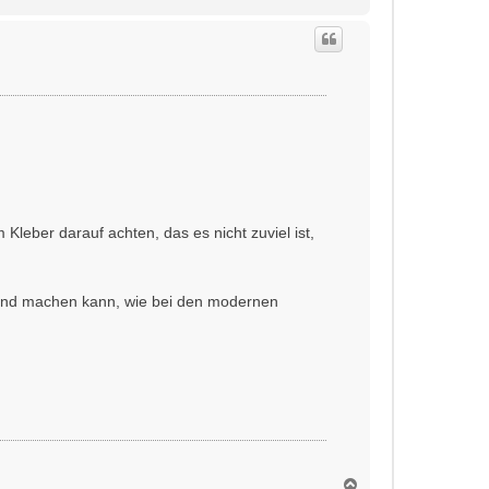
a
c
h
o
b
e
n
eber darauf achten, das es nicht zuviel ist,
and machen kann, wie bei den modernen
N