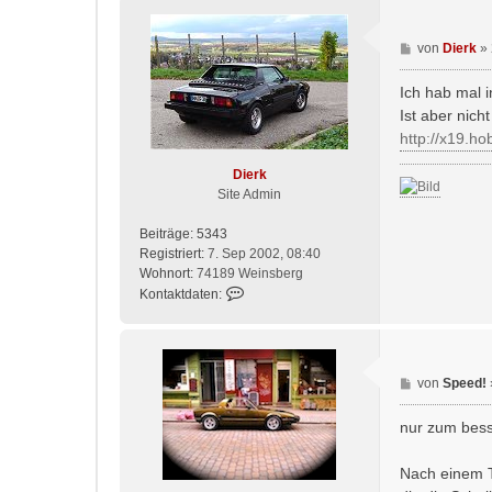
n
S
p
B
von
Dierk
»
e
e
e
i
Ich hab mal 
d
t
Ist aber nicht
!
r
http://x19.ho
a
g
Dierk
Site Admin
Beiträge:
5343
Registriert:
7. Sep 2002, 08:40
Wohnort:
74189 Weinsberg
K
Kontaktdaten:
o
n
t
a
B
von
Speed!
k
e
t
i
nur zum bess
d
t
a
r
t
Nach einem T
a
e