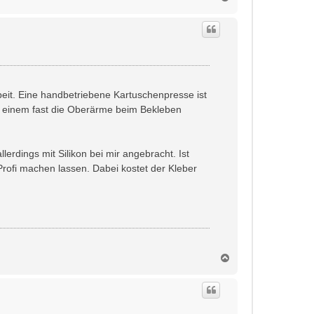
a
c
h
o
b
e
n
beit. Eine handbetriebene Kartuschenpresse ist
nd einem fast die Oberärme beim Bekleben
erdings mit Silikon bei mir angebracht. Ist
rofi machen lassen. Dabei kostet der Kleber
N
a
c
h
o
b