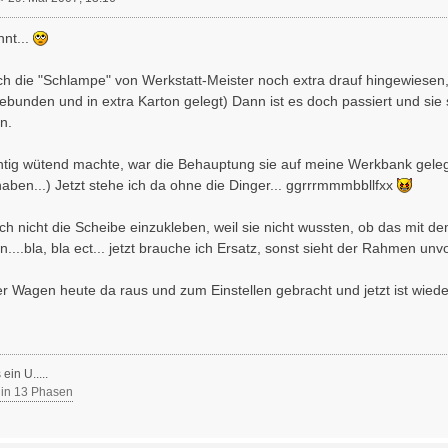
hnt...
h die "Schlampe" von Werkstatt-Meister noch extra drauf hingewiesen, d
unden und in extra Karton gelegt) Dann ist es doch passiert und sie s
n.
htig wütend machte, war die Behauptung sie auf meine Werkbank gele
haben...) Jetzt stehe ich da ohne die Dinger... ggrrrmmmbbllfxx
sich nicht die Scheibe einzukleben, weil sie nicht wussten, ob das mi
en....bla, bla ect... jetzt brauche ich Ersatz, sonst sieht der Rahmen unvo
der Wagen heute da raus und zum Einstellen gebracht und jetzt ist wieder 
ein U.....
 in 13 Phasen