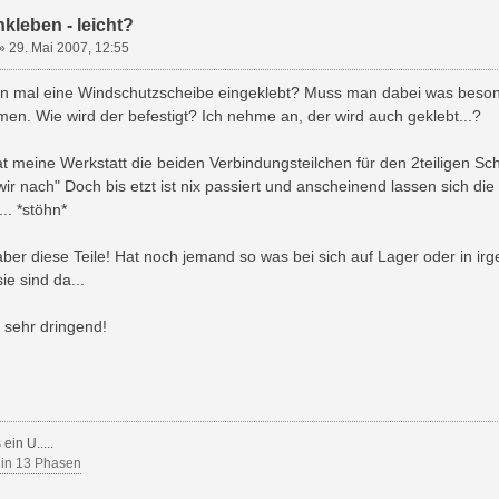
kleben - leicht?
»
29. Mai 2007, 12:55
n mal eine Windschutzscheibe eingeklebt? Muss man dabei was beson
en. Wie wird der befestigt? Ich nehme an, der wird auch geklebt...?
 meine Werkstatt die beiden Verbindungsteilchen für den 2teiligen Sc
 wir nach" Doch bis etzt ist nix passiert und anscheinend lassen sich die
.. *stöhn*
aber diese Teile! Hat noch jemand so was bei sich auf Lager oder in i
e sind da...
h sehr dringend!
ein U.....
 in 13 Phasen