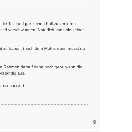
e
n
ie Teile auf gar keinen Fall zu verlieren.
ind verschwunden. Natürlich hatte sie keiner
gt zu haben. (nach dem Motto: dann musst du
t dem Rahmen darauf dann noch geht, wenn die
llständig aus...
nix passiert....
N
a
c