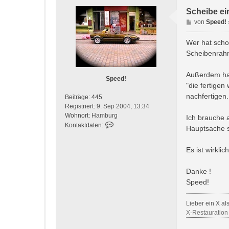
Scheibe ein
B
von
Speed!
e
i
Wer hat scho
t
Scheibenrahm
r
a
Außerdem hat
g
Speed!
"die fertigen
nachfertigen..
Beiträge:
445
Registriert:
9. Sep 2004, 13:34
Wohnort:
Hamburg
Ich brauche 
K
Kontaktdaten:
Hauptsache si
o
n
Es ist wirklic
t
a
k
Danke !
t
Speed!
d
a
Lieber ein X als 
t
X-Restauration
e
n