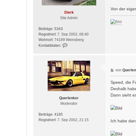
!
a
Von der eigen
g
Dierk
Site Admin
Beiträge:
5343
Registriert:
7. Sep 2002, 08:40
Wohnort:
74189 Weinsberg
K
Kontaktdaten:
o
n
t
a
B
von
Querlen
k
e
t
i
Speed, die Fr
d
t
Deshalb habe 
a
r
t
Dann sieht e
a
Querlenker
e
g
Moderator
n
v
Beiträge:
4185
o
Registriert:
7. Sep 2002, 21:15
Ich habe dann
n
D
i