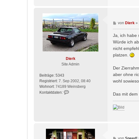
B
von
Dierk
»
e
i
Ja, ich habe
t
Würde ich ab
r
nicht empfeh
a
platzen.
g
Dierk
Site Admin
Der Zierrahme
aber ohne ri
Beiträge:
5343
wohl sowieso
Registriert:
7. Sep 2002, 08:40
Wohnort:
74189 Weinsberg
K
Kontaktdaten:
Das mit dem V
o
n
t
a
k
t
d
a
B
von
Speed!