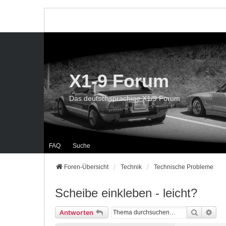
X1-9 Forum
Das deutschsprachige X1/9 Forum
FAQ
Suche
Foren-Übersicht
Technik
Technische Probleme
Scheibe einkleben - leicht?
Suche
Erwe
Antworten