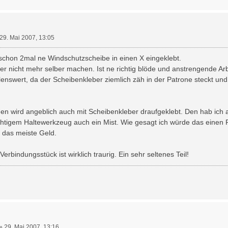
29. Mai 2007, 13:05
 schon 2mal ne Windschutzscheibe in einen X eingeklebt.
er nicht mehr selber machen. Ist ne richtig blöde und anstrengende Ar
lenswert, da der Scheibenkleber ziemlich zäh in der Patrone steckt u
n wird angeblich auch mit Scheibenkleber draufgeklebt. Den hab ich all
chtigem Haltewerkzeug auch ein Mist. Wie gesagt ich würde das einen P
 das meiste Geld.
erbindungsstück ist wirklich traurig. Ein sehr seltenes Teil!
»
29. Mai 2007, 13:16