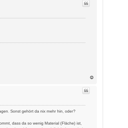
h
o
b
e
n
N
a
c
h
o
b
e
n
gen. Sonst gehört da nix mehr hin, oder?
mmt, dass da so wenig Material (Fläche) ist,