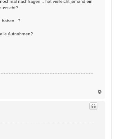
 nochmal nachfragen... hat vielleicht jemand ein
aussieht?
m haben...?
s alle Aufnahmen?
N
a
c
h
o
b
e
n