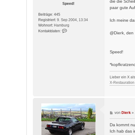
die die Schei
g
Speed!
n
paar gute Au
v
Beiträge:
445
o
Registriert:
9. Sep 2004, 13:34
Ich meine das
n
Wohnort:
Hamburg
D
K
Kontaktdaten:
i
@Dierk, den 
o
e
n
r
t
k
Speed!
a
k
t
*kopfkratzend
d
a
Lieber ein X als 
t
X-Restauration
e
n
v
o
n
S
B
von
Dierk
»
p
e
e
i
Da kommt nur
e
t
Ich hab das 
d
r