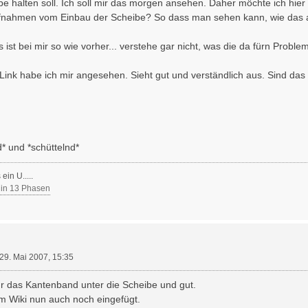
be halten soll. Ich soll mir das morgen ansehen. Daher möchte ich hier
fnahmen vom Einbau der Scheibe? So dass man sehen kann, wie das 
 ist bei mir so wie vorher... verstehe gar nicht, was die da fürn Proble
Link habe ich mir angesehen. Sieht gut und verständlich aus. Sind da
* und *schüttelnd*
ein U.....
 in 13 Phasen
29. Mai 2007, 15:35
 das Kantenband unter die Scheibe und gut.
im Wiki nun auch noch eingefügt.