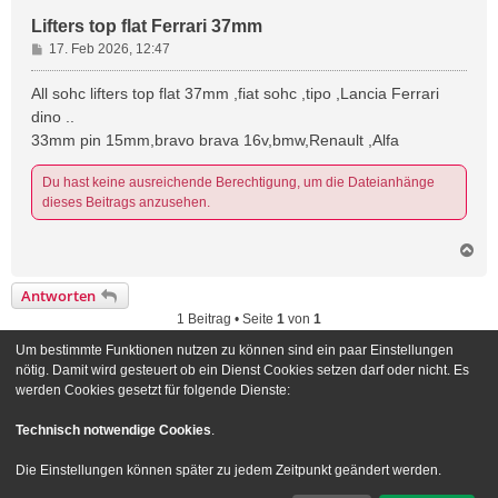
Lifters top flat Ferrari 37mm
B
17. Feb 2026, 12:47
e
i
All sohc lifters top flat 37mm ,fiat sohc ,tipo ,Lancia Ferrari
t
dino ..
r
33mm pin 15mm,bravo brava 16v,bmw,Renault ,Alfa
a
g
Du hast keine ausreichende Berechtigung, um die Dateianhänge
dieses Beitrags anzusehen.
N
a
c
Antworten
h
1 Beitrag • Seite
1
von
1
o
b
Um bestimmte Funktionen nutzen zu können sind ein paar Einstellungen
e
Gehe zu
nötig. Damit wird gesteuert ob ein Dienst Cookies setzen darf oder nicht. Es
n
werden Cookies gesetzt für folgende Dienste:
Foren-Übersicht
Kontakt
Technisch notwendige Cookies
.
Powered by
phpBB
® Forum Software © phpBB Limited
Die Einstellungen können später zu jedem Zeitpunkt geändert werden.
Deutsche Übersetzung durch
phpBB.de