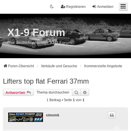
Registrieren
Anmelden
X1-9 Forum
Das deutschsprachige X1/9 Forum
Foren-Übersicht
Verkäufe und Gesuche
Kommerzielle Angebote
Lifters top flat Ferrari 37mm
Suche
Erweiterte Suche
Antworten
1 Beitrag • Seite
1
von
1
simemk